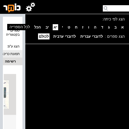
הצג לפי כיתה:
נמצאו 5
לכל הספרייה
א
ב
ג
ד
ה
ו
ז
ח
ט
י
יא
יב
הכל
ספרים
בקטגוריה
הצג ספרים :
לדוברי עברית
לדוברי ערבית
לכולם
הצג ע''פ:
תמונת כריכה
רשימה
الحيا