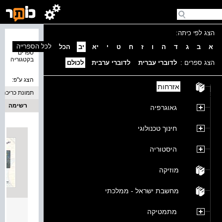
הצג לפי כיתה:
נמצאו 4
לכל הספרייה
א
ב
ג
ד
ה
ו
ז
ח
ט
י
יא
יב
הכל
ספרים
בקטגוריה
הצג ספרים :
לדוברי עברית
לדוברי ערבית
לכולם
הצג ע''פ:
אזרחות
תמונת כריכה
רשימה
גאוגרפיה
חינוך טכנולוגי
היסטוריה
מוזיקה
מחשבת ישראל - ממלכתי
الحيا
מתמטיקה