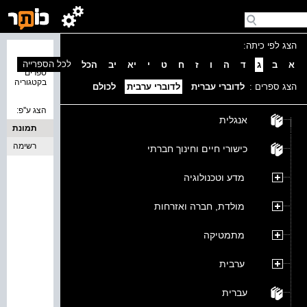
הצג לפי כיתה:
נמצאו 0
לכל הספרייה
א
ב
ג
ד
ה
ו
ז
ח
ט
י
יא
יב
הכל
ספרים
בקטגוריה
הצג ספרים :
לדוברי עברית
לדוברי ערבית
לכולם
הצג ע''פ:
אנגלית
תמונת
כריכה
רשימה
כישורי חיים וחינוך חברתי
מדע וטכנולוגיה
מולדת, חברה ואזרחות
מתמטיקה
ערבית
עברית