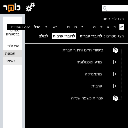
הצג לפי כיתה:
נמצאו 0
לכל הספרייה
א
ב
ג
ד
ה
ו
ז
ח
ט
י
יא
יב
הכל
ספרים
בקטגוריה
הצג ספרים :
לדוברי עברית
לדוברי ערבית
לכולם
הצג ע''פ:
כישורי חיים וחינוך חברתי
תמונת
כריכה
רשימה
מדע וטכנולוגיה
מתמטיקה
ערבית
עברית כשפה שנייה