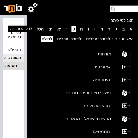
הצג לפי כיתה:
נמצאו 0
לכל הספרייה
א
ב
ג
ד
ה
ו
ז
ח
ט
י
יא
יב
הכל
ספרים
בקטגוריה
הצג ספרים :
לדוברי עברית
לדוברי ערבית
לכולם
הצג ע''פ:
אזרחות
תמונת כריכה
רשימה
גאוגרפיה
היסטוריה
כישורי חיים וחינוך חברתי
מדע וטכנולוגיה
מחשבת ישראל - ממלכתי
מתמטיקה