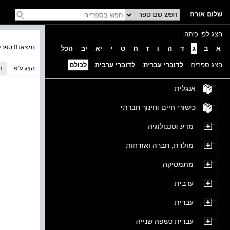
שלום אורח
הצג לפי כיתה:
נמצאו 0 ספרים בקטגוריה
א
ב
ג
ד
ה
ו
ז
ח
ט
י
יא
יב
הכל
הצג ספרים :
לדוברי עברית
לדוברי ערבית
לכולם
הצג ע''פ:
ת
אנגלית
כישורי חיים וחינוך חברתי
מדע וטכנולוגיה
מולדת, חברה ואזרחות
מתמטיקה
ערבית
עברית
עברית כשפה שנייה