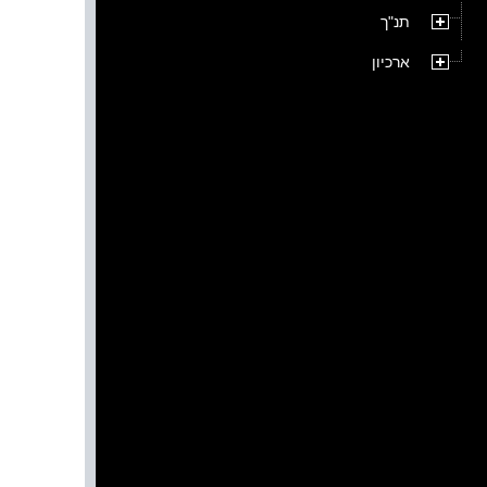
תנ"ך
ארכיון