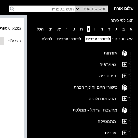
שלום אורח
הצג לפי כיתה:
נמצאו 0 ספרים בקטגוריה
א
ב
ג
ד
ה
ו
ז
ח
ט
י
יא
יב
הכל
הצג ספרים :
לדוברי עברית
לדוברי ערבית
לכולם
הצג ע''פ:
אזרחות
גאוגרפיה
היסטוריה
כישורי חיים וחינוך חברתי
מדע וטכנולוגיה
מחשבת ישראל - ממלכתי
מתמטיקה
ערבית