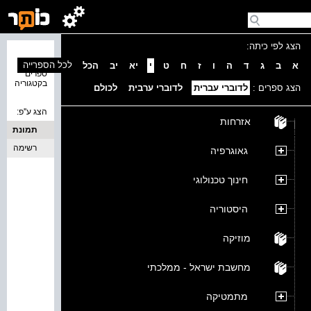
הצג לפי כיתה:
נמצאו 0
לכל הספרייה
א
ב
ג
ד
ה
ו
ז
ח
ט
י
יא
יב
הכל
ספרים
בקטגוריה
הצג ספרים :
לדוברי עברית
לדוברי ערבית
לכולם
הצג ע''פ:
אזרחות
תמונת
כריכה
רשימה
גאוגרפיה
חינוך טכנולוגי
היסטוריה
מוזיקה
מחשבת ישראל - ממלכתי
מתמטיקה