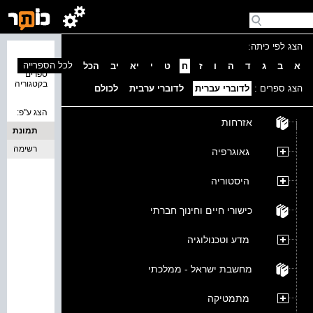
הצג לפי כיתה:
נמצאו 0
לכל הספרייה
א
ב
ג
ד
ה
ו
ז
ח
ט
י
יא
יב
הכל
ספרים
בקטגוריה
הצג ספרים :
לדוברי עברית
לדוברי ערבית
לכולם
הצג ע''פ:
אזרחות
תמונת
כריכה
רשימה
גאוגרפיה
היסטוריה
כישורי חיים וחינוך חברתי
מדע וטכנולוגיה
מחשבת ישראל - ממלכתי
מתמטיקה