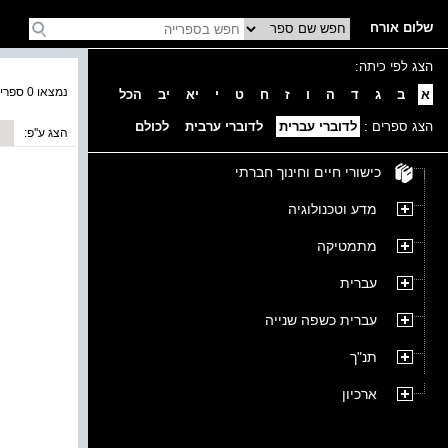
שלום אורח
הצג לפי כיתה:
נמצאו 0 ספרים בקטגוריה
א
ב
ג
ד
ה
ו
ז
ח
ט
י
יא
יב
הכל
הצג ספרים :
לדוברי עברית
לדוברי ערבית
לכולם
הצג ע''פ:
כישורי חיים וחינוך חברתי
מדע וטכנולוגיה
מתמטיקה
עברית
עברית כשפה שנייה
תנ"ך
ארכיון