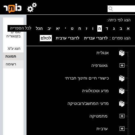
הצג לפי כיתה:
נמצאו 0
לכל הספרייה
א
ב
ג
ד
ה
ו
ז
ח
ט
י
יא
יב
הכל
ספרים
בקטגוריה
הצג ספרים :
לדוברי עברית
לדוברי ערבית
לכולם
הצג ע''פ:
אנגלית
תמונת
כריכה
רשימה
גאוגרפיה
כישורי חיים וחינוך חברתי
מדע וטכנולוגיה
מדעי המחשב/רובוטיקה
מתמטיקה
ערבית