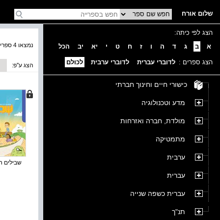
שלום אורח
הצג לפי כיתה:
נמצאו 4 ספרים בקטגוריה
א
ב
ג
ד
ה
ו
ז
ח
ט
י
יא
יב
הכל
הצג ספרים :
לדוברי עברית
לדוברי ערבית
לכולם
הצג ע''פ:
כישורי חיים וחינוך חברתי
מדע וטכנולוגיה
מולדת, חברה ואזרחות
מתמטיקה
ערבית
שבילים חד
עברית
עברית כשפה שנייה
תנ"ך