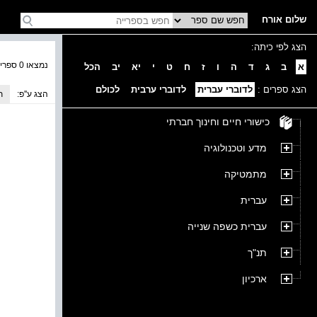
שלום אורח
הצג לפי כיתה:
נמצאו 0 ספרים בקטגוריה
א
ב
ג
ד
ה
ו
ז
ח
ט
י
יא
יב
הכל
הצג ספרים :
לדוברי עברית
לדוברי ערבית
לכולם
הצג ע''פ:
ת
כישורי חיים וחינוך חברתי
מדע וטכנולוגיה
מתמטיקה
עברית
עברית כשפה שנייה
תנ"ך
ארכיון