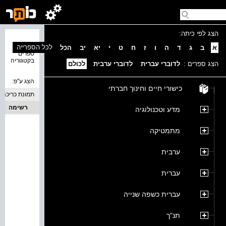
הצג לפי כיתה:
נמצאו 0
לכל הספרייה
א
ב
ג
ד
ה
ו
ז
ח
ט
י
יא
יב
הכל
ספרים
בקטגוריה
הצג ספרים :
לדוברי עברית
לדוברי ערבית
לכולם
הצג ע''פ:
כישורי חיים וחינוך חברתי
תמונת כריכה
רשימה
מדע וטכנולוגיה
מתמטיקה
ערבית
עברית
עברית כשפה שנייה
תנ"ך