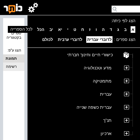
הצג לפי כיתה:
נמצאו 0
לכל הספרייה
א
ב
ג
ד
ה
ו
ז
ח
ט
י
יא
יב
הכל
ספרים
בקטגוריה
הצג ספרים :
לדוברי עברית
לדוברי ערבית
לכולם
הצג ע''פ:
כישורי חיים וחינוך חברתי
תמונת
כריכה
רשימה
מדע וטכנולוגיה
מתמטיקה
עברית
עברית כשפה שנייה
תנ"ך
ארכיון