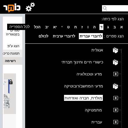
הצג לפי כיתה:
נמצאו 2
לכל הספרייה
א
ב
ג
ד
ה
ו
ז
ח
ט
י
יא
יב
הכל
ספרים
בקטגוריה
הצג ספרים :
לדוברי עברית
לדוברי ערבית
לכולם
הצג ע''פ:
אנגלית
תמונת כריכה
רשימה
כישורי חיים וחינוך חברתי
מדע וטכנולוגיה
מדעי המחשב/רובוטיקה
מולדת, חברה ואזרחות
מתמטיקה
יחד ב
עברית