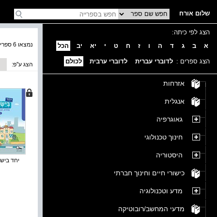
שלום אורח
הצג לפי כיתה:
נמצאו 6 ספרים בקטגוריה
א
ב
ג
ד
ה
ו
ז
ח
ט
י
יא
יב
הכל
הצג ספרים :
לדוברי עברית
לדוברי ערבית
לכולם
הצג ע''פ:
אזרחות
אנגלית
גאוגרפיה
חינוך טכנולוגי
היסטוריה
יחד בישרא
כישורי חיים וחינוך חברתי
מדע וטכנולוגיה
מדעי המחשב/רובוטיקה