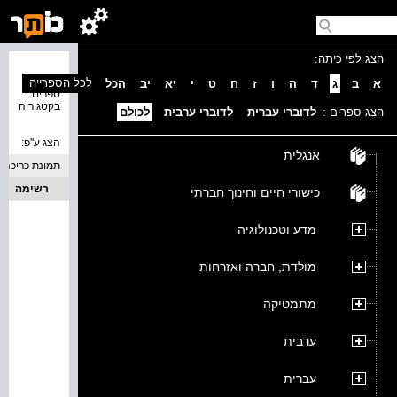
הצג לפי כיתה:
נמצאו 0
לכל הספרייה
א
ב
ג
ד
ה
ו
ז
ח
ט
י
יא
יב
הכל
ספרים
בקטגוריה
הצג ספרים :
לדוברי עברית
לדוברי ערבית
לכולם
הצג ע''פ:
אנגלית
תמונת כריכה
רשימה
כישורי חיים וחינוך חברתי
מדע וטכנולוגיה
מולדת, חברה ואזרחות
מתמטיקה
ערבית
עברית