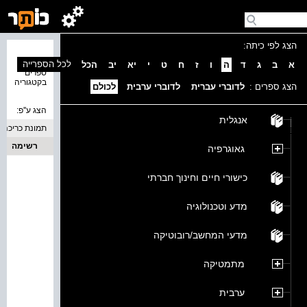
הצג לפי כיתה:
נמצאו 0
לכל הספרייה
א
ב
ג
ד
ה
ו
ז
ח
ט
י
יא
יב
הכל
ספרים
בקטגוריה
הצג ספרים :
לדוברי עברית
לדוברי ערבית
לכולם
הצג ע''פ:
אנגלית
תמונת כריכה
רשימה
גאוגרפיה
כישורי חיים וחינוך חברתי
מדע וטכנולוגיה
מדעי המחשב/רובוטיקה
מתמטיקה
ערבית