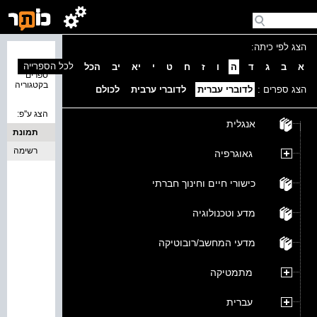
הצג לפי כיתה:
נמצאו 0
לכל הספרייה
א
ב
ג
ד
ה
ו
ז
ח
ט
י
יא
יב
הכל
ספרים
בקטגוריה
הצג ספרים :
לדוברי עברית
לדוברי ערבית
לכולם
הצג ע''פ:
אנגלית
תמונת
כריכה
רשימה
גאוגרפיה
כישורי חיים וחינוך חברתי
מדע וטכנולוגיה
מדעי המחשב/רובוטיקה
מתמטיקה
עברית