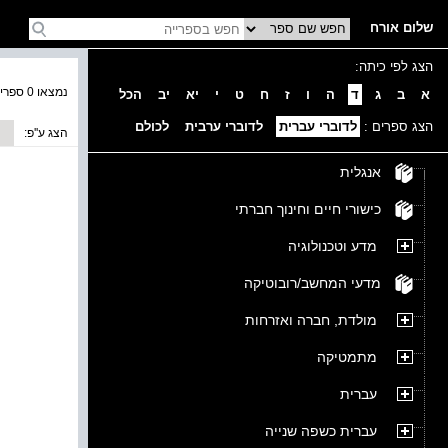
שלום אורח
הצג לפי כיתה:
נמצאו 0 ספרים בקטגוריה
א
ב
ג
ד
ה
ו
ז
ח
ט
י
יא
יב
הכל
הצג ספרים :
לדוברי עברית
לדוברי ערבית
לכולם
הצג ע''פ:
אנגלית
כישורי חיים וחינוך חברתי
מדע וטכנולוגיה
מדעי המחשב/רובוטיקה
מולדת, חברה ואזרחות
מתמטיקה
עברית
עברית כשפה שנייה