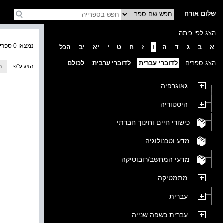
שלום אורח
הצג לפי כיתה:
נמצאו 0 ספרים בקטגוריה
א
ב
ג
ד
ה
ו
ז
ח
ט
י
יא
יב
הכל
הצג ספרים :
לדוברי עברית
לדוברי ערבית
לכולם
הצג ע''פ:
ת
גאוגרפיה
היסטוריה
כישורי חיים וחינוך חברתי
מדע וטכנולוגיה
מדעי המחשב/רובוטיקה
מתמטיקה
עברית
עברית כשפה שנייה