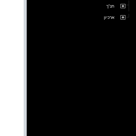
תנ"ך
ארכיון