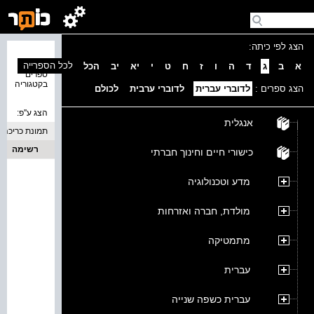
הצג לפי כיתה:
נמצאו 0
לכל הספרייה
א
ב
ג
ד
ה
ו
ז
ח
ט
י
יא
יב
הכל
ספרים
בקטגוריה
הצג ספרים :
לדוברי עברית
לדוברי ערבית
לכולם
הצג ע''פ:
אנגלית
תמונת כריכה
רשימה
כישורי חיים וחינוך חברתי
מדע וטכנולוגיה
מולדת, חברה ואזרחות
מתמטיקה
עברית
עברית כשפה שנייה