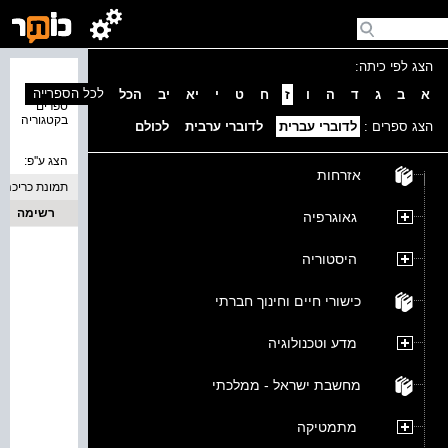
הצג לפי כיתה:
נמצאו 0
לכל הספרייה
א
ב
ג
ד
ה
ו
ז
ח
ט
י
יא
יב
הכל
ספרים
בקטגוריה
הצג ספרים :
לדוברי עברית
לדוברי ערבית
לכולם
הצג ע''פ:
אזרחות
תמונת כריכה
רשימה
גאוגרפיה
היסטוריה
כישורי חיים וחינוך חברתי
מדע וטכנולוגיה
מחשבת ישראל - ממלכתי
מתמטיקה