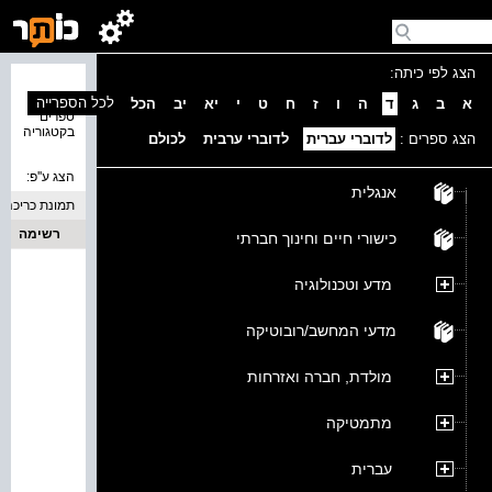
הצג לפי כיתה:
נמצאו 0
לכל הספרייה
א
ב
ג
ד
ה
ו
ז
ח
ט
י
יא
יב
הכל
ספרים
בקטגוריה
הצג ספרים :
לדוברי עברית
לדוברי ערבית
לכולם
הצג ע''פ:
אנגלית
תמונת כריכה
רשימה
כישורי חיים וחינוך חברתי
מדע וטכנולוגיה
מדעי המחשב/רובוטיקה
מולדת, חברה ואזרחות
מתמטיקה
עברית