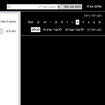
שלום אורח
הצג לפי כיתה:
נמצאו 0 ספרים בקטגוריה
א
ב
ג
ד
ה
ו
ז
ח
ט
י
יא
יב
הכל
הצג ספרים :
לדוברי עברית
לדוברי ערבית
לכולם
הצג ע''פ: