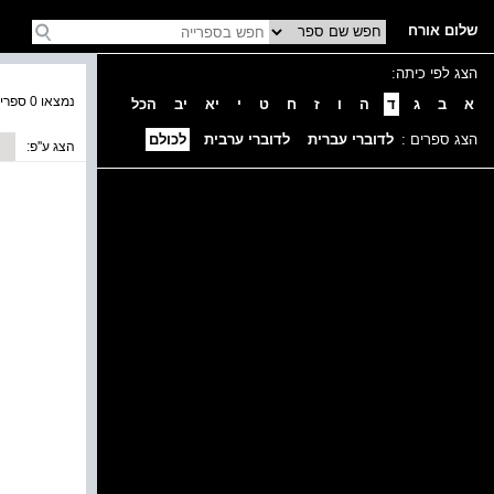
שלום אורח
הצג לפי כיתה:
נמצאו 0 ספרים בקטגוריה
א
ב
ג
ד
ה
ו
ז
ח
ט
י
יא
יב
הכל
הצג ספרים :
לדוברי עברית
לדוברי ערבית
לכולם
הצג ע''פ: