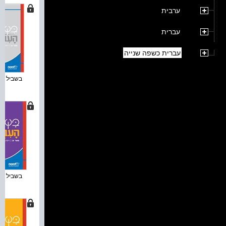
ערבית
עברית
עברית כשפה שנייה
בשביל העב
בשביל העב