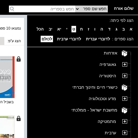
שלום אורח
הצג לפי כיתה:
נמצאו 10 ספרים בקטגוריה
א
ב
ג
ד
ה
ו
ז
ח
ט
י
יא
יב
הכל
הצג ספרים :
לדוברי עברית
לדוברי ערבית
לכולם
הצג ע''פ:
אזרחות
גאוגרפיה
היסטוריה
כישורי חיים וחינוך חברתי
מדע וטכנולוגיה
בשביל העב
מחשבת ישראל - ממלכתי
מתמטיקה
ערבית