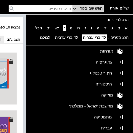
שלום אורח
הצג לפי כיתה:
נמצאו 10 ספרים בקטגוריה
א
ב
ג
ד
ה
ו
ז
ח
ט
י
יא
יב
הכל
הצג ספרים :
לדוברי עברית
לדוברי ערבית
לכולם
הצג ע''פ:
ת
אזרחות
גאוגרפיה
חינוך טכנולוגי
היסטוריה
מוזיקה
מחשבת ישראל - ממלכתי
מתמטיקה
עברית