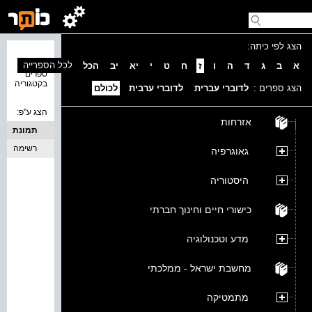
הצג לפי כיתה:
נמצאו 0
לכל הספרייה
א
ב
ג
ד
ה
ו
ז
ח
ט
י
יא
יב
הכל
ספרים
בקטגוריה
הצג ספרים :
לדוברי עברית
לדוברי ערבית
לכולם
הצג ע''פ:
אזרחות
תמונת
כריכה
רשימה
גאוגרפיה
היסטוריה
כישורי חיים וחינוך חברתי
מדע וטכנולוגיה
מחשבת ישראל - ממלכתי
מתמטיקה