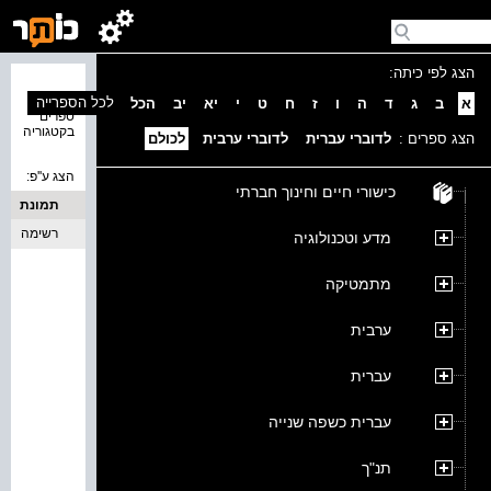
הצג לפי כיתה:
נמצאו 0
לכל הספרייה
א
ב
ג
ד
ה
ו
ז
ח
ט
י
יא
יב
הכל
ספרים
בקטגוריה
הצג ספרים :
לדוברי עברית
לדוברי ערבית
לכולם
הצג ע''פ:
כישורי חיים וחינוך חברתי
תמונת
כריכה
רשימה
מדע וטכנולוגיה
מתמטיקה
ערבית
עברית
עברית כשפה שנייה
תנ"ך