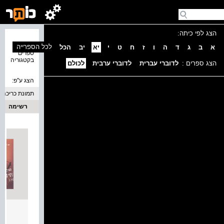
הצג לפי כיתה:
נמצאו 4
לכל הספרייה
א
ב
ג
ד
ה
ו
ז
ח
ט
י
יא
יב
הכל
ספרים
בקטגוריה
הצג ספרים :
לדוברי עברית
לדוברי ערבית
לכולם
הצג ע''פ:
תמונת כריכה
רשימה
מערכו