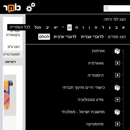
הצג לפי כיתה:
נמצאו 8
לכל הספרייה
א
ב
ג
ד
ה
ו
ז
ח
ט
י
יא
יב
הכל
ספרים
בקטגוריה
הצג ספרים :
לדוברי עברית
לדוברי ערבית
לכולם
הצג ע''פ:
אזרחות
תמונת כריכה
רשימה
גאוגרפיה
היסטוריה
כישורי חיים וחינוך חברתי
מדע וטכנולוגיה
מחשבת ישראל - ממלכתי
עברית
מתמטיקה