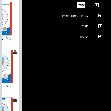
יסודי
עברית כשפה שנייה
תנ"ך
ארכיון
מילה טובה
מילה טובה