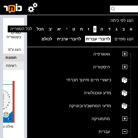
הצג לפי כיתה:
נמצאו 4
לכל הספרייה
א
ב
ג
ד
ה
ו
ז
ח
ט
י
יא
יב
הכל
ספרים
בקטגוריה
הצג ספרים :
לדוברי עברית
לדוברי ערבית
לכולם
הצג ע''פ:
גאוגרפיה
תמונת
כריכה
רשימה
היסטוריה
כישורי חיים וחינוך חברתי
מדע וטכנולוגיה
מדעי המחשב/רובוטיקה
מתמטיקה
מילה טובה
עברית