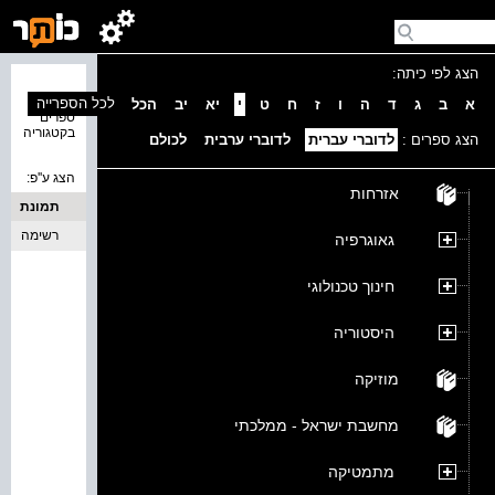
הצג לפי כיתה:
נמצאו 0
לכל הספרייה
א
ב
ג
ד
ה
ו
ז
ח
ט
י
יא
יב
הכל
ספרים
בקטגוריה
הצג ספרים :
לדוברי עברית
לדוברי ערבית
לכולם
הצג ע''פ:
אזרחות
תמונת
כריכה
רשימה
גאוגרפיה
חינוך טכנולוגי
היסטוריה
מוזיקה
מחשבת ישראל - ממלכתי
מתמטיקה