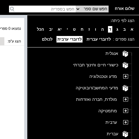
שלום אורח
הצג לפי כיתה:
נמצאו 0 ספרים בקטגוריה
א
ב
ג
ד
ה
ו
ז
ח
ט
י
יא
יב
הכל
הצג ספרים :
לדוברי עברית
לדוברי ערבית
לכולם
הצג ע''פ:
אנגלית
כישורי חיים וחינוך חברתי
מדע וטכנולוגיה
מדעי המחשב/רובוטיקה
מולדת, חברה ואזרחות
מתמטיקה
ערבית
עברית