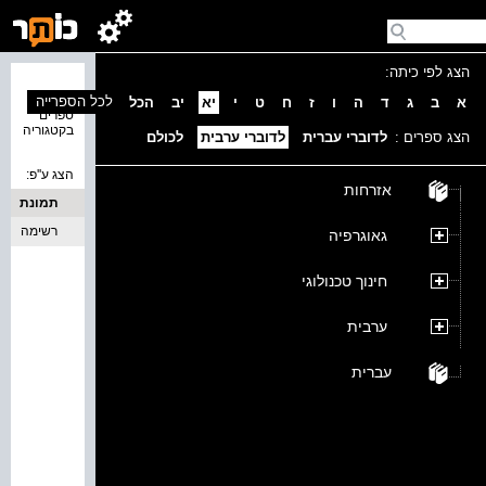
הצג לפי כיתה:
נמצאו 0
לכל הספרייה
א
ב
ג
ד
ה
ו
ז
ח
ט
י
יא
יב
הכל
ספרים
בקטגוריה
הצג ספרים :
לדוברי עברית
לדוברי ערבית
לכולם
הצג ע''פ:
אזרחות
תמונת
כריכה
רשימה
גאוגרפיה
חינוך טכנולוגי
ערבית
עברית