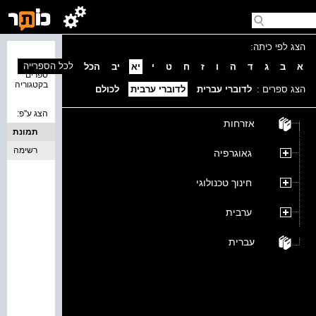
הצג לפי כיתה:
נמצאו 0
לכל הספרייה
א
ב
ג
ד
ה
ו
ז
ח
ט
י
יא
יב
הכל
ספרים
בקטגוריה
הצג ספרים :
לדוברי עברית
לדוברי ערבית
לכולם
הצג ע''פ:
אזרחות
תמונת
כריכה
רשימה
גאוגרפיה
חינוך טכנולוגי
ערבית
עברית