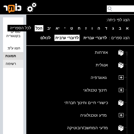
הצג לפי כיתה:
נמצאו 0
לכל הספרייה
א
ב
ג
ד
ה
ו
ז
ח
ט
י
יא
יב
הכל
ספרים
בקטגוריה
הצג ספרים :
לדוברי עברית
לדוברי ערבית
לכולם
הצג ע''פ:
אזרחות
תמונת
כריכה
רשימה
אנגלית
גאוגרפיה
חינוך טכנולוגי
כישורי חיים וחינוך חברתי
מדע וטכנולוגיה
מדעי המחשב/רובוטיקה