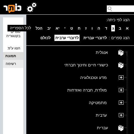
הצג לפי כיתה:
נמצאו 0
לכל הספרייה
א
ב
ג
ד
ה
ו
ז
ח
ט
י
יא
יב
הכל
ספרים
בקטגוריה
הצג ספרים :
לדוברי עברית
לדוברי ערבית
לכולם
הצג ע''פ:
אנגלית
תמונת
כריכה
רשימה
כישורי חיים וחינוך חברתי
מדע וטכנולוגיה
מולדת, חברה ואזרחות
מתמטיקה
ערבית
עברית