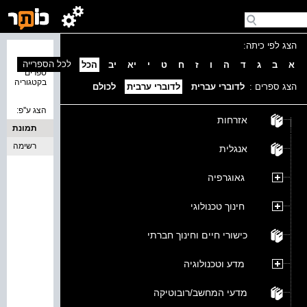
הצג לפי כיתה:
נמצאו 0
לכל הספרייה
א
ב
ג
ד
ה
ו
ז
ח
ט
י
יא
יב
הכל
ספרים
בקטגוריה
הצג ספרים :
לדוברי עברית
לדוברי ערבית
לכולם
הצג ע''פ:
אזרחות
תמונת
כריכה
רשימה
אנגלית
גאוגרפיה
חינוך טכנולוגי
כישורי חיים וחינוך חברתי
מדע וטכנולוגיה
מדעי המחשב/רובוטיקה