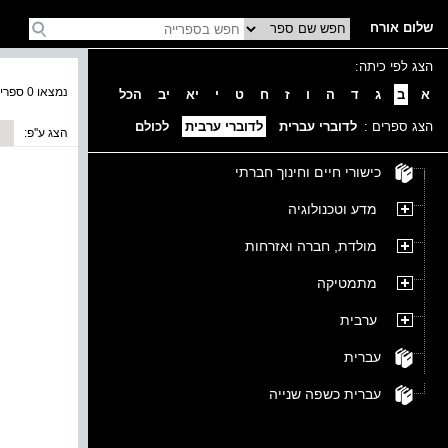
שלום אורח
הצג לפי כיתה:
נמצאו 0 ספרים בקטגוריה
א
ב
ג
ד
ה
ו
ז
ח
ט
י
יא
יב
הכל
הצג ספרים :
לדוברי עברית
לדוברי ערבית
לכולם
הצג ע''פ:
כישורי חיים וחינוך חברתי
מדע וטכנולוגיה
מולדת, חברה ואזרחות
מתמטיקה
ערבית
עברית
עברית כשפה שנייה