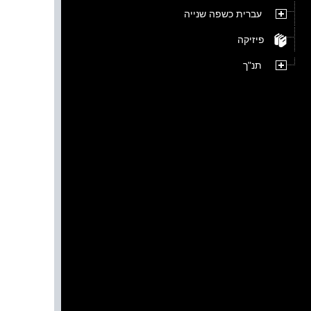
עברית כשפה שנייה
פיזיקה
תנ"ך