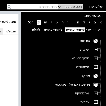
שלום אורח
הצג לפי כיתה:
נמצאו 0 ספרים בקטגוריה
א
ב
ג
ד
ה
ו
ז
ח
ט
י
יא
יב
הכל
הצג ספרים :
לדוברי עברית
לדוברי ערבית
לכולם
הצג ע''פ:
ת
אזרחות
גאוגרפיה
חינוך טכנולוגי
היסטוריה
מוזיקה
מחשבת ישראל - ממלכתי
מתמטיקה
עברית