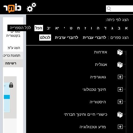
הצג לפי כיתה:
נמצאו 7
לכל הספרייה
א
ב
ג
ד
ה
ו
ז
ח
ט
י
יא
יב
הכל
ספרים
בקטגוריה
הצג ספרים :
לדוברי עברית
לדוברי ערבית
לכולם
הצג ע''פ:
אזרחות
תמונת כריכה
רשימה
אנגלית
גאוגרפיה
חינוך טכנולוגי
היסטוריה
כישורי חיים וחינוך חברתי
עפיפו
מדע וטכנולוגיה