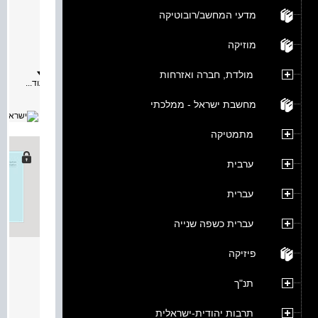
מאת:
מדעי המחשב/רובוטיקה
תיאור:
לצורך
הפעלת
מוזיקה
המיטבי
של
התכנית
מולדת, חברה ואזרחות
להטמע
עוד...
היעדים
בחינוך
מחשבת ישראל - ממלכתי
הלשוני
לכיתות:
ג
מתמטיקה
-
ד,
פותחו
ערבית
יחידות
הוראה
המדגימ
עברית
דרכים
להטמע
היעדים
עברית כשפה שנייה
הנדרשי
ביחידות
ההוראה
פיזיקה
מודגמות
نافذة 
דרכי
מאת:
הוראה
תנ"ך
המתאימ
תיאור:
לצרכים
التّربية
ההתפתח
اللّغويّة
תרבות יהודית-ישראלית
של