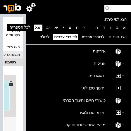
הצג לפי כיתה:
נמצאו 3
לכל הספרייה
א
ב
ג
ד
ה
ו
ז
ח
ט
י
יא
יב
הכל
ספרים
בקטגוריה
הצג ספרים :
לדוברי עברית
לדוברי ערבית
לכולם
הצג ע''פ:
אזרחות
תמונת כריכה
רשימה
אנגלית
גאוגרפיה
חינוך טכנולוגי
כישורי חיים וחינוך חברתי
מדע וטכנולוגיה
نافذة 
מדעי המחשב/רובוטיקה