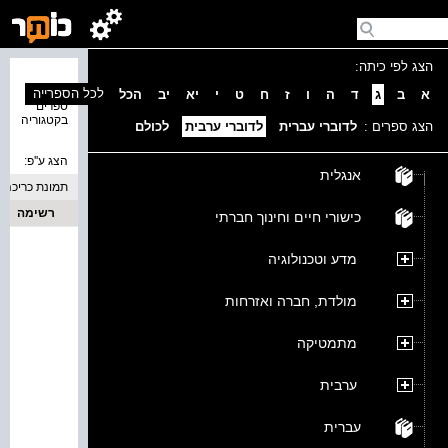
הצג לפי כיתה:
נמצאו 0
לכל הספרייה
א
ב
ג
ד
ה
ו
ז
ח
ט
י
יא
יב
הכל
ספרים
בקטגוריה
הצג ספרים :
לדוברי עברית
לדוברי ערבית
לכולם
הצג ע''פ:
אנגלית
תמונת כריכה
רשימה
כישורי חיים וחינוך חברתי
מדע וטכנולוגיה
מולדת, חברה ואזרחות
מתמטיקה
ערבית
עברית