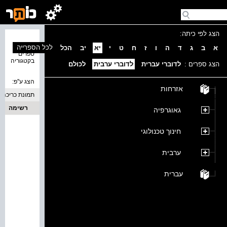
הצג לפי כיתה:
נמצאו 0
לכל הספרייה
א
ב
ג
ד
ה
ו
ז
ח
ט
י
יא
יב
הכל
ספרים
בקטגוריה
הצג ספרים :
לדוברי עברית
לדוברי ערבית
לכולם
הצג ע''פ:
אזרחות
תמונת כריכה
רשימה
גאוגרפיה
חינוך טכנולוגי
ערבית
עברית