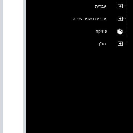
עברית
עברית כשפה שנייה
פיזיקה
תנ"ך