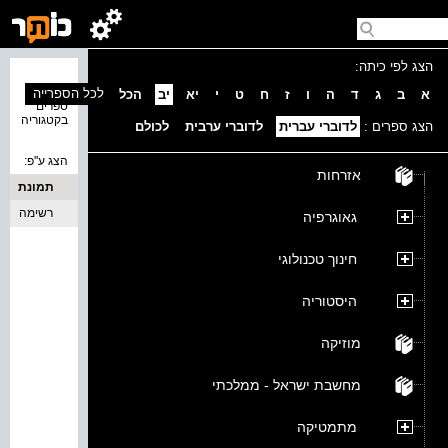
הצג לפי כיתה:
נמצאו 0
לכל הספרייה
א
ב
ג
ד
ה
ו
ז
ח
ט
י
יא
יב
הכל
ספרים
בקטגוריה
הצג ספרים :
לדוברי עברית
לדוברי ערבית
לכולם
הצג ע''פ:
אזרחות
תמונת
כריכה
רשימה
גאוגרפיה
חינוך טכנולוגי
היסטוריה
מוזיקה
מחשבת ישראל - ממלכתי
מתמטיקה