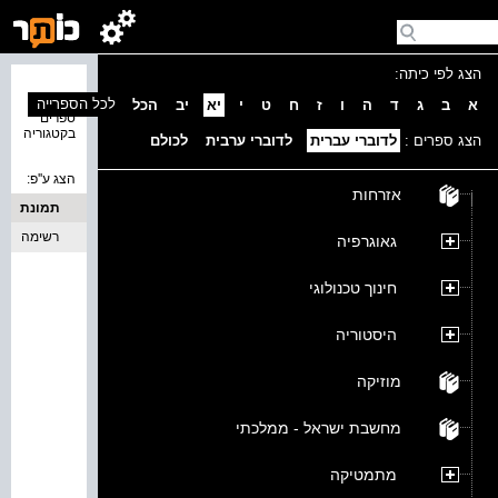
הצג לפי כיתה:
נמצאו 0
לכל הספרייה
א
ב
ג
ד
ה
ו
ז
ח
ט
י
יא
יב
הכל
ספרים
בקטגוריה
הצג ספרים :
לדוברי עברית
לדוברי ערבית
לכולם
הצג ע''פ:
אזרחות
תמונת
כריכה
רשימה
גאוגרפיה
חינוך טכנולוגי
היסטוריה
מוזיקה
מחשבת ישראל - ממלכתי
מתמטיקה