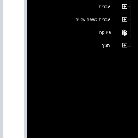
עברית
עברית כשפה שנייה
פיזיקה
תנ"ך